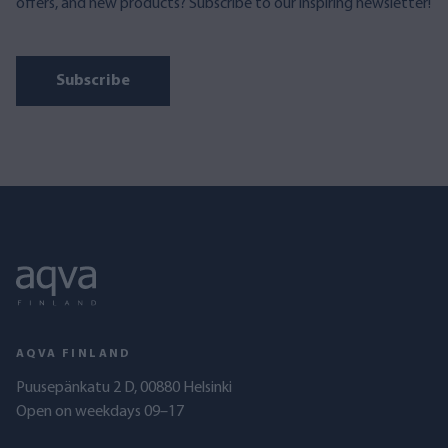
offers, and new products? Subscribe to our inspiring newsletter!
Subscribe
AQVA FINLAND
Puusepänkatu 2 D, 00880 Helsinki
Open on weekdays 09–17