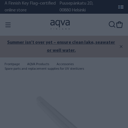
A Finnish Key Flag–certified
Puusepänkatu 2D,
online store
00880 Helsinki
Summer isn’t over yet – ensure clean lake, seawater
or well water.
Frontpage
AQVA Products
Accessories
Spare parts and replacement supplies for UV sterilizers