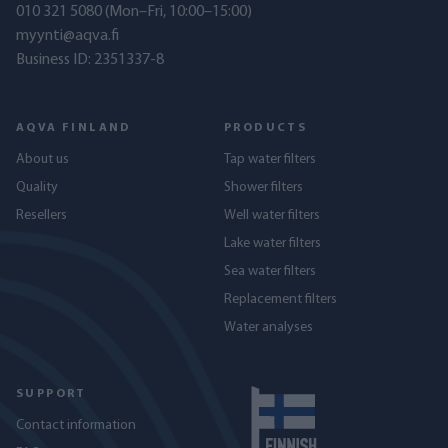
010 321 5080
(Mon–Fri, 10:00–15:00)
myynti@aqva.fi
Business ID: 2351337-8
AQVA FINLAND
PRODUCTS
About us
Tap water filters
Quality
Shower filters
Resellers
Well water filters
Lake water filters
Sea water filters
Replacement filters
Water analyses
SUPPORT
Contact information