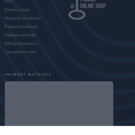
FAQ
Delivery terms
Warranty conditions
Payment methods
Delivery methods
Billing information
Cancellation form
PAYMENT METHODS
FOLLOW US