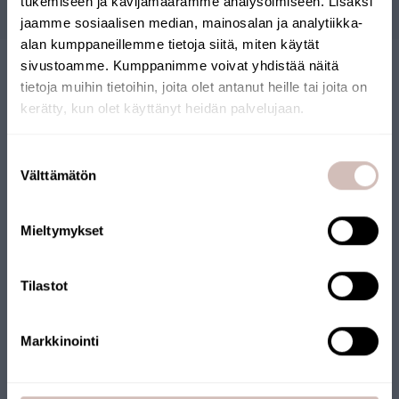
tukemiseen ja kävijämäärämme analysoimiseen. Lisäksi
jaamme sosiaalisen median, mainosalan ja analytiikka-
alan kumppaneillemme tietoja siitä, miten käytät
sivustoamme. Kumppanimme voivat yhdistää näitä
tietoja muihin tietoihin, joita olet antanut heille tai joita on
kerätty, kun olet käyttänyt heidän palvelujaan.
Select your shipping country and language to continu
Suostumuksen
Shipping
Välttämätön
valinta
country
FINNISH ONLINE SHOP
Language
Mieltymykset
Our online store has been awarded the Key Flag Symbol. The
Continue
store is operated by a Finnish company and products are
shipped from Finland. Many of our products also carry the Key
Tilastot
Flag Symbol.
Markkinointi