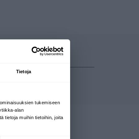
Tietoja
 ominaisuuksien tukemiseen
tiikka-alan
ietoja muihin tietoihin, joita