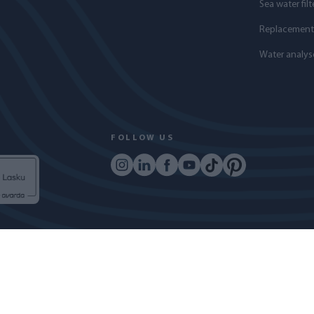
Sea water filt
Replacement f
Water analys
FOLLOW US
COPYRIGHT © 2024