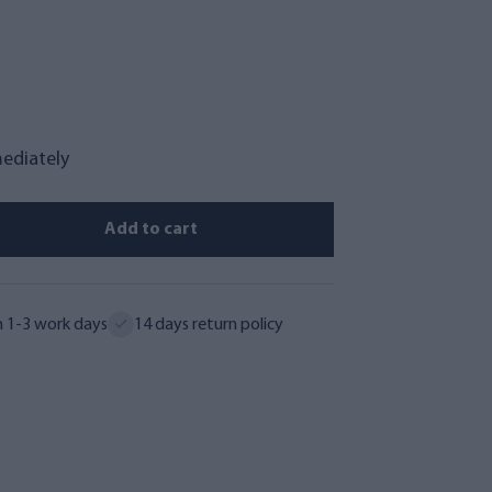
mediately
Add to cart
n 1-3 work days
14 days return policy