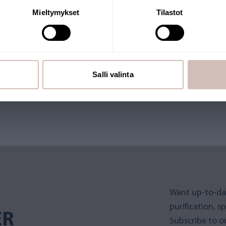
Continue
Mieltymykset
Tilastot
HOP
 Symbol. The store is
Salli valinta
re shipped from Finland.
ymbol.
Want up-to-da
purification, s
ER
Subscribe to ou