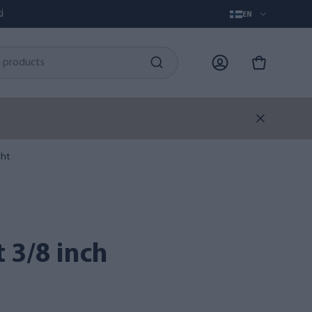
i
EN
.
ght