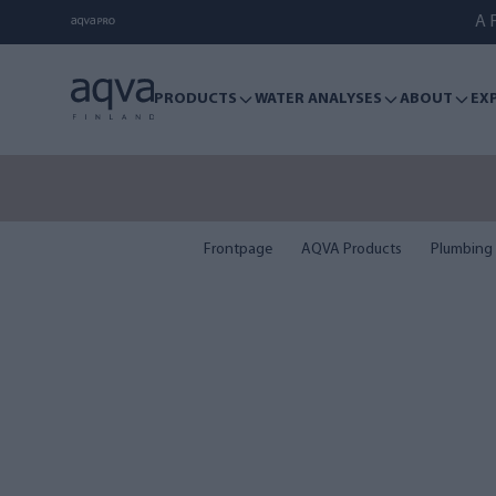
A F
PRODUCTS
WATER ANALYSES
ABOUT
EX
Sum
Frontpage
AQVA Products
Plumbing 