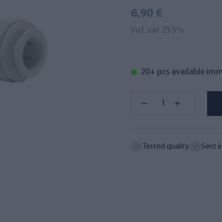
6,90 €
incl. vat 25.5%
20+ pcs available im
Tested quality
Sent i