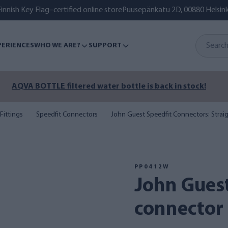
innish Key Flag–certified online store
Puusepänkatu 2D, 00880 Helsink
PERIENCES
WHO WE ARE?
SUPPORT
mer isn’t over yet – ensure clean lake, seawater or well water
Fittings
Speedfit Connectors
John Guest Speedfit Connectors: Strai
PP0412W
John Guest 3/8 inch
connector