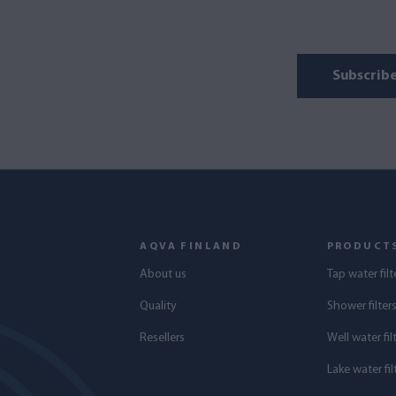
Subscrib
AQVA FINLAND
PRODUCT
About us
Tap water filt
Quality
Shower filter
Resellers
Well water fil
Lake water fil