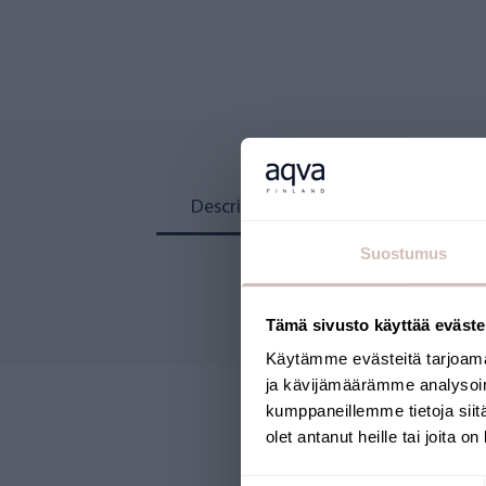
Description
Reviews
Suostumus
Tämä sivusto käyttää eväste
Käytämme evästeitä tarjoama
ja kävijämäärämme analysoim
kumppaneillemme tietoja siitä
olet antanut heille tai joita o