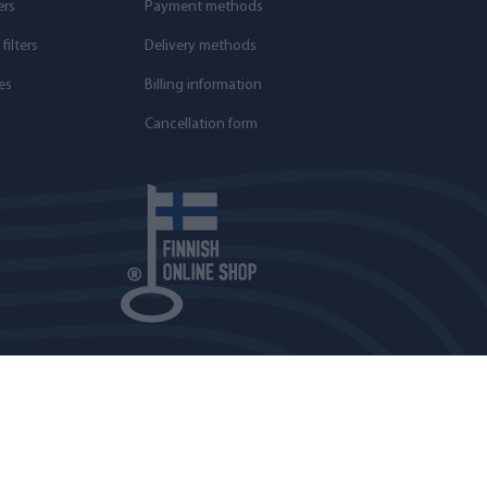
ers
Payment methods
ilters
Delivery methods
es
Billing information
Cancellation form