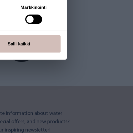
Markkinointi
Salli kaikki
te information about water
pecial offers, and new products?
r inspiring newsletter!