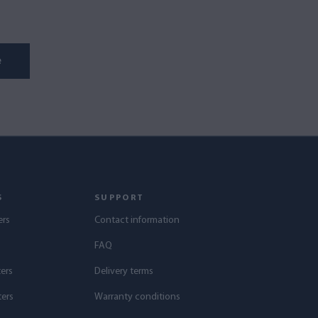
e
S
SUPPORT
ers
Contact information
s
FAQ
ters
Delivery terms
ters
Warranty conditions