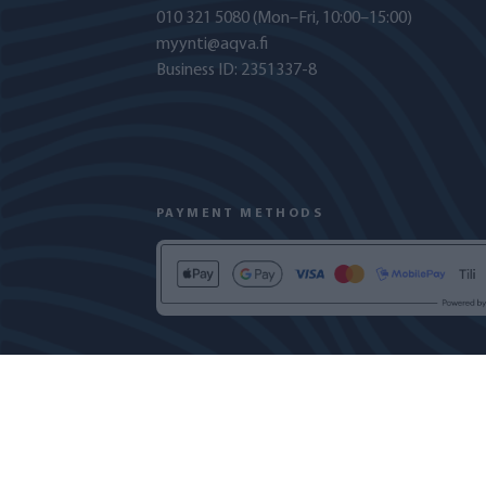
010 321 5080
(Mon–Fri, 10:00–15:00)
myynti@aqva.fi
Business ID: 2351337-8
PAYMENT METHODS
PRIVACY POLICY
COOKIE DECLARATION