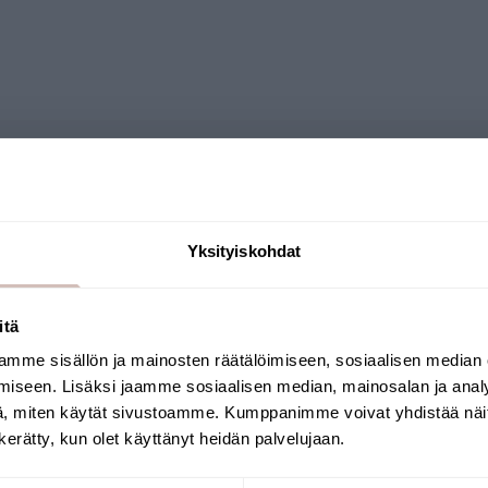
Questions
Yksityiskohdat
itä
mme sisällön ja mainosten räätälöimiseen, sosiaalisen median
Select your shipping country and language to
iseen. Lisäksi jaamme sosiaalisen median, mainosalan ja analy
continu
, miten käytät sivustoamme. Kumppanimme voivat yhdistää näitä t
Shipping country
Language
n kerätty, kun olet käyttänyt heidän palvelujaan.