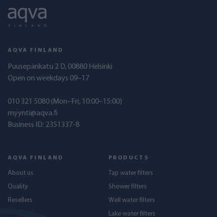
AQVA FINLAND
Puusepänkatu 2 D, 00880 Helsinki
Open on weekdays 09–17
010 321 5080
(Mon–Fri, 10:00–15:00)
myynti@aqva.fi
Business ID: 2351337-8
AQVA FINLAND
PRODUCTS
About us
Tap water filters
Quality
Shower filters
Resellers
Well water filters
Lake water filters