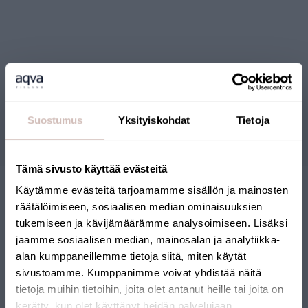
Reviews
Suostumus
Yksityiskohdat
Tietoja
Questions
Tämä sivusto käyttää evästeitä
Käytämme evästeitä tarjoamamme sisällön ja mainosten
räätälöimiseen, sosiaalisen median ominaisuuksien
tukemiseen ja kävijämäärämme analysoimiseen. Lisäksi
jaamme sosiaalisen median, mainosalan ja analytiikka-
alan kumppaneillemme tietoja siitä, miten käytät
sivustoamme. Kumppanimme voivat yhdistää näitä
FINNISH ONLINE SHOP
tietoja muihin tietoihin, joita olet antanut heille tai joita on
kerätty, kun olet käyttänyt heidän palvelujaan.