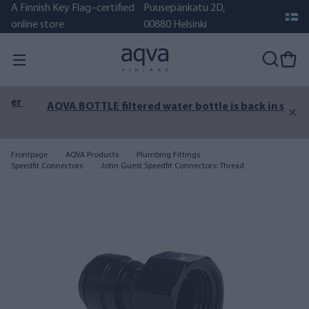
A Finnish Key Flag–certified
Puusepänkatu 2D,
online store
00880 Helsinki
AQVA BOTTLE filtered water bottle is back in stock!
Frontpage
AQVA Products
Plumbing Fittings
Speedfit Connectors
John Guest Speedfit Connectors: Thread