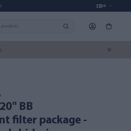
i
EN
.
V
t filter package -