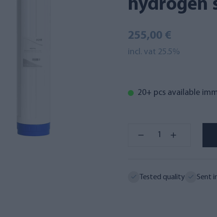
hydrogen s
255,00 €
incl. vat 25.5%
20+ pcs available im
Tested quality
Sent i