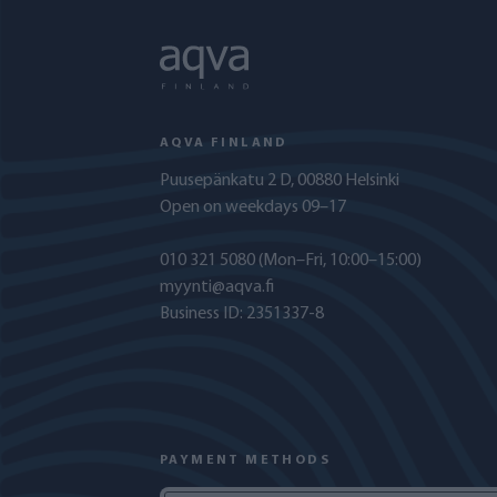
AQVA FINLAND
Puusepänkatu 2 D, 00880 Helsinki
Open on weekdays 09–17
010 321 5080
(Mon–Fri, 10:00–15:00)
myynti@aqva.fi
Business ID: 2351337-8
PAYMENT METHODS