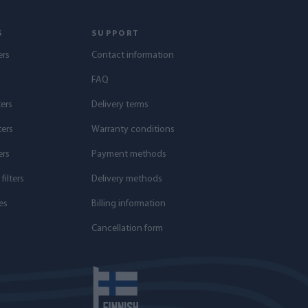
S
SUPPORT
ers
Contact information
s
FAQ
ters
Delivery terms
ters
Warranty conditions
ers
Payment methods
ilters
Delivery methods
es
Billing information
Cancellation form