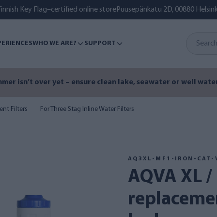
innish Key Flag–certified online store
Puusepänkatu 2D, 00880 Helsink
PERIENCES
WHO WE ARE?
SUPPORT
mer isn’t over yet – ensure clean lake, seawater or well water
nt Filters
For Three Stag Inline Water Filters
AQ3XL-MF1-IRON-CAT-
AQVA XL / 20" BB
replacemen