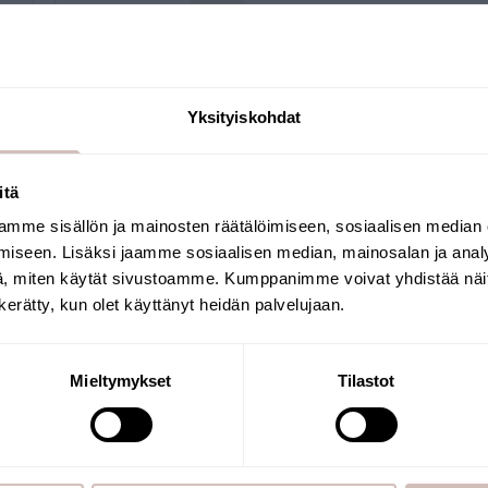
Buy now
Buy now
Yksityiskohdat
itä
Questions
mme sisällön ja mainosten räätälöimiseen, sosiaalisen median
Select your shipping country and language to
iseen. Lisäksi jaamme sosiaalisen median, mainosalan ja analy
continu
, miten käytät sivustoamme. Kumppanimme voivat yhdistää näitä t
Shipping country
Language
n kerätty, kun olet käyttänyt heidän palvelujaan.
TER CARTRIDGES FOR FIL
Continue
Mieltymykset
Tilastot