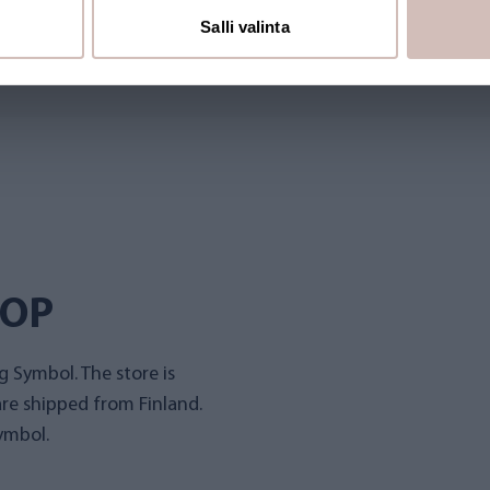
Salli valinta
AT-XL
HOP
 Symbol. The store is
re shipped from Finland.
ymbol.