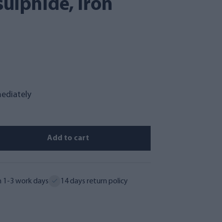
ulphide, iron
mediately
Add to cart
n 1-3 work days
14 days return policy