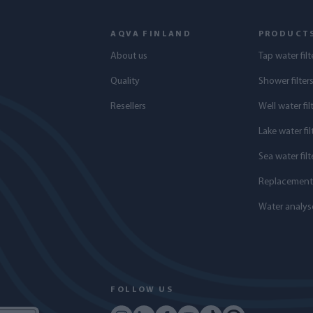
AQVA FINLAND
PRODUCT
About us
Tap water filt
Quality
Shower filter
Resellers
Well water fil
Lake water fil
Sea water filt
Replacement f
Water analys
FOLLOW US