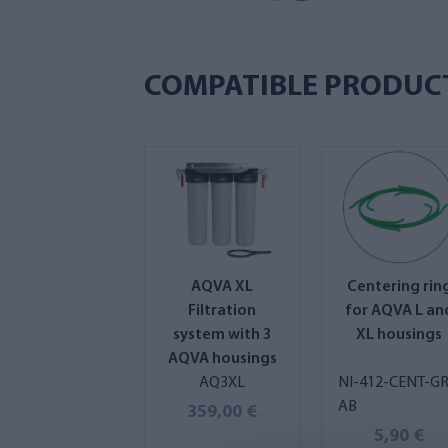
COMPATIBLE PRODUC
AQVA XL
Centering rin
Filtration
for AQVA L an
system with 3
XL housings
AQVA housings
AQ3XL
NI-412-CENT-GR
AB
359,00 €
5,90 €