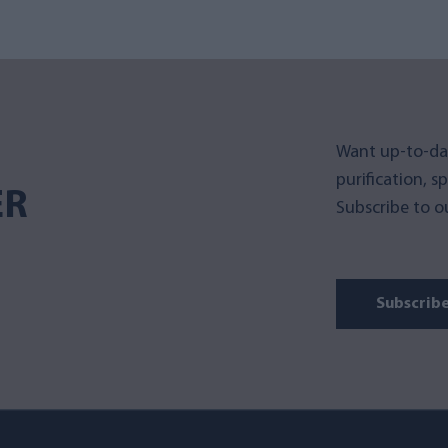
Want up-to-da
purification, s
ER
Subscribe to ou
Subscrib