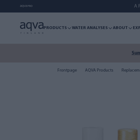
A F
PRODUCTS
WATER ANALYSES
ABOUT
EX
Sum
Frontpage
AQVA Products
Replaceme