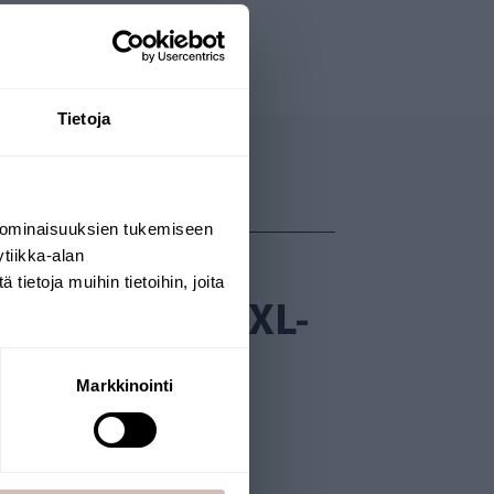
Tietoja
 ominaisuuksien tukemiseen
tiikka-alan
ietoja muihin tietoihin, joita
TER SET AQ3XL-
Markkinointi