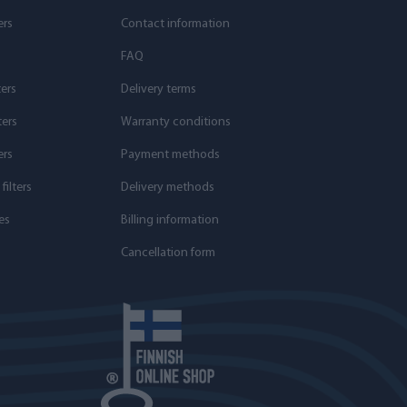
ers
Contact information
s
FAQ
ters
Delivery terms
ters
Warranty conditions
ers
Payment methods
ilters
Delivery methods
es
Billing information
Cancellation form