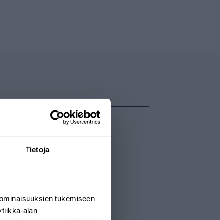
Tietoja
 ominaisuuksien tukemiseen
tiikka-alan