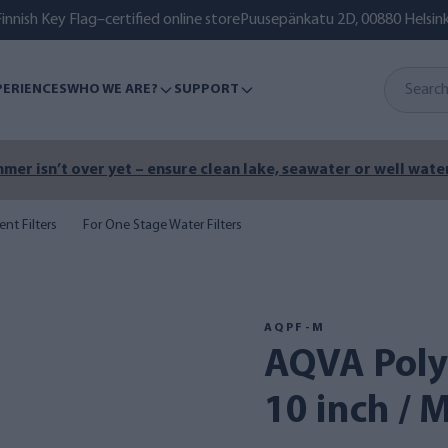
innish Key Flag–certified online store
Puusepänkatu 2D, 00880 Helsink
PERIENCES
WHO WE ARE?
SUPPORT
mer isn’t over yet – ensure clean lake, seawater or well water
nt Filters
For One Stage Water Filters
AQPF-M
AQVA Polyphosphate filter
10 inch / M