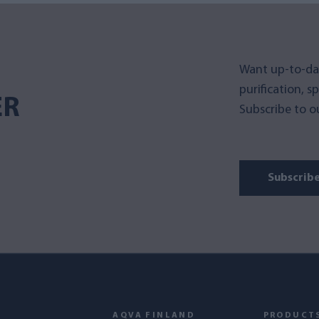
Want up-to-da
purification, s
ER
Subscribe to ou
Subscrib
AQVA FINLAND
PRODUCT