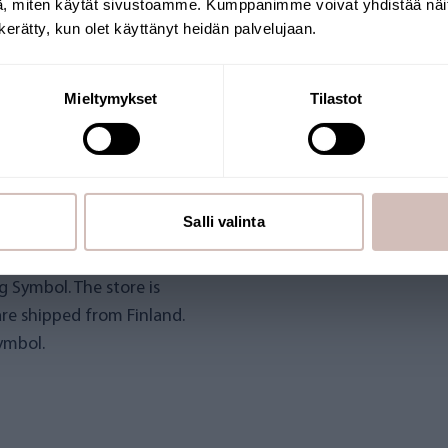
, miten käytät sivustoamme. Kumppanimme voivat yhdistää näitä t
Shipping country
Language
n kerätty, kun olet käyttänyt heidän palvelujaan.
Continue
Mieltymykset
Tilastot
Salli valinta
HOP
 Symbol. The store is
re shipped from Finland.
ymbol.