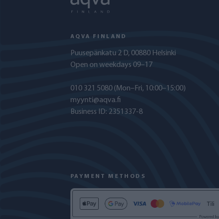
AQVA FINLAND
Puusepänkatu 2 D, 00880 Helsinki
Open on weekdays 09–17
010 321 5080
(Mon–Fri, 10:00–15:00)
myynti@aqva.fi
Business ID: 2351337-8
PAYMENT METHODS