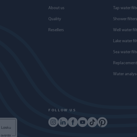
About us
Tap water filt
Quality
Shower filter
Resellers
Well water fil
Lake water fil
Sea water filt
Replacement f
Water analys
FOLLOW US