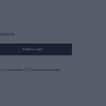
mediately
Add to cart
n 1-3 work days
14 days return policy