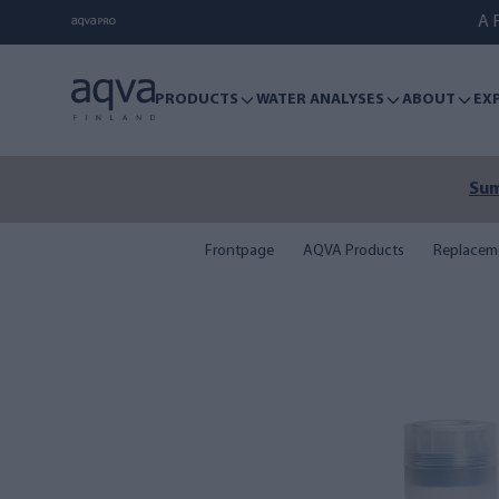
A F
PRODUCTS
WATER ANALYSES
ABOUT
EX
Sum
Frontpage
AQVA Products
Replaceme