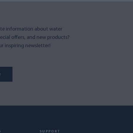
te information about water
pecial offers, and new products?
r inspiring newsletter!
e
S
SUPPORT