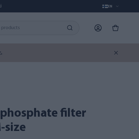
i
EN
.
-size