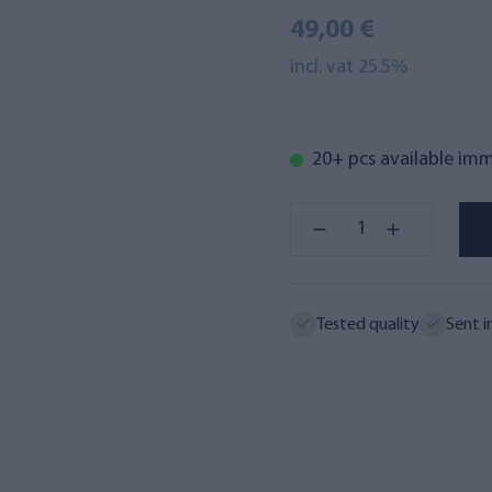
49,00 €
incl. vat 25.5%
20+ pcs available im
Tested quality
Sent i