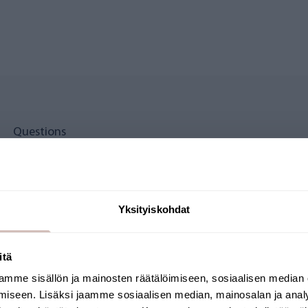
Questions
or scale
Yksityiskohdat
ty about 30 000 liters*)
itä
mme sisällön ja mainosten räätälöimiseen, sosiaalisen median
Select your shipping country and language to
iseen. Lisäksi jaamme sosiaalisen median, mainosalan ja analy
continu