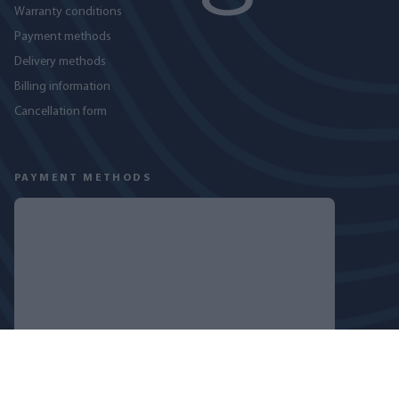
Warranty conditions
Payment methods
Delivery methods
Billing information
Cancellation form
PAYMENT METHODS
FOLLOW US