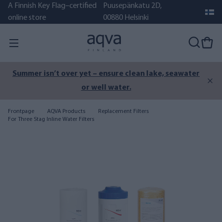
A Finnish Key Flag–certified
Puusepänkatu 2D,
online store
00880 Helsinki
Summer isn’t over yet – ensure clean lake, seawater
or well water.
Frontpage
AQVA Products
Replacement Filters
For Three Stag Inline Water Filters