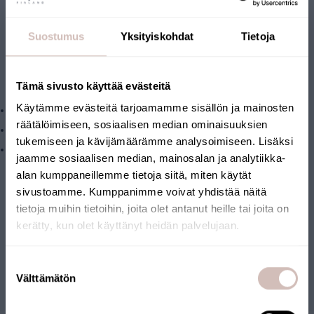
REPLACEMENT FILTER
CARTRIDGES FOR FILTER
Suostumus
Yksityiskohdat
Tietoja
SET: AQ3L-MF1-FEI-IRON
Tämä sivusto käyttää evästeitä
Assembly:
Käytämme evästeitä tarjoamamme sisällön ja mainosten
1.
AQMF1-L 1µm Mechanical filter
räätälöimiseen, sosiaalisen median ominaisuuksien
2.
AQFEI-L, Iron and manganese filter
tukemiseen ja kävijämäärämme analysoimiseen. Lisäksi
3.
AQ051, AQVA IRON filter
jaamme sosiaalisen median, mainosalan ja analytiikka-
alan kumppaneillemme tietoja siitä, miten käytät
sivustoamme. Kumppanimme voivat yhdistää näitä
tietoja muihin tietoihin, joita olet antanut heille tai joita on
Reviews
kerätty, kun olet käyttänyt heidän palvelujaan.
Select your shipping country and language to continu
Suostumuksen
Shipping
Questions
Välttämätön
valinta
country
Language