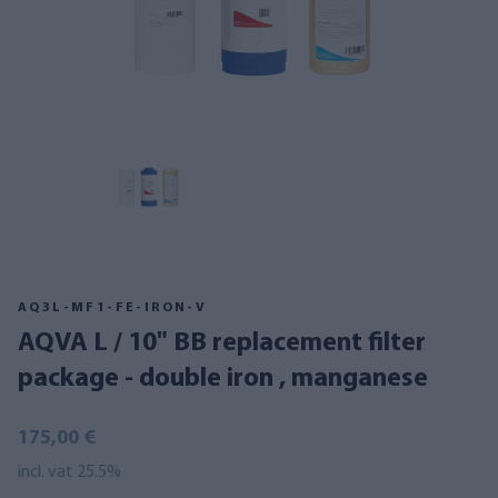
AQ3L-MF1-FE-IRON-V
AQVA L / 10" BB replacement filter
package - double iron , manganese
175,00 €
incl. vat 25.5%