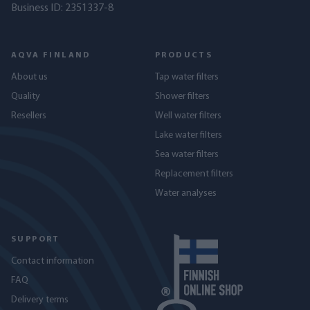
Business ID: 2351337-8
AQVA FINLAND
PRODUCTS
About us
Tap water filters
Quality
Shower filters
Resellers
Well water filters
Lake water filters
Sea water filters
Replacement filters
Water analyses
SUPPORT
Contact information
FAQ
Delivery terms