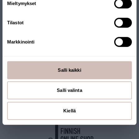
Mieltymykset
Continue
Tilastot
Markkinointi
FINNISH ONLINE SHOP
Our online store has been awarded the Key Flag Symbol. The
Salli kaikki
store is operated by a Finnish company and products are
shipped from Finland. Many of our products also carry the Key
Salli valinta
Flag Symbol.
Kiellä