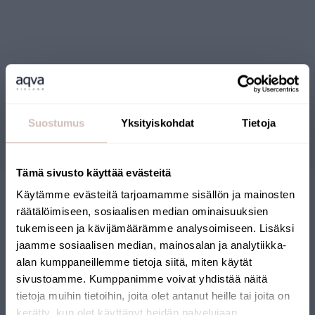
Reviews
Suostumus
Yksityiskohdat
Tietoja
Questions
Tämä sivusto käyttää evästeitä
Käytämme evästeitä tarjoamamme sisällön ja mainosten
räätälöimiseen, sosiaalisen median ominaisuuksien
tukemiseen ja kävijämäärämme analysoimiseen. Lisäksi
jaamme sosiaalisen median, mainosalan ja analytiikka-
alan kumppaneillemme tietoja siitä, miten käytät
sivustoamme. Kumppanimme voivat yhdistää näitä
FINNISH ONLINE SHOP
tietoja muihin tietoihin, joita olet antanut heille tai joita on
kerätty, kun olet käyttänyt heidän palvelujaan.