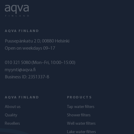
AQVA FINLAND
Puusepänkatu 2 D, 00880 Helsinki
Open on weekdays 09–17
010 321 5080
(Mon–Fri, 10:00–15:00)
myynti@aqva.fi
Business ID: 2351337-8
AQVA FINLAND
PRODUCTS
About us
Tap water filters
Quality
Shower filters
Resellers
Well water filters
Lake water filters