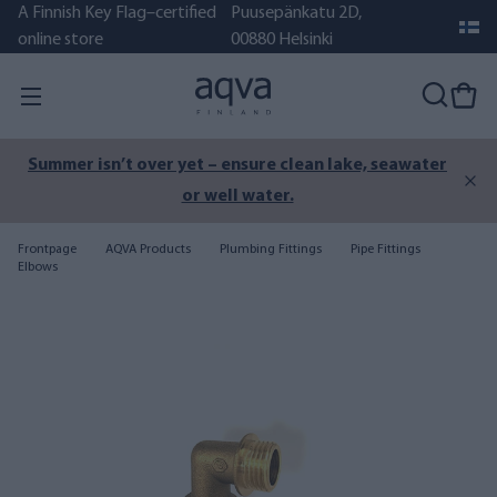
A Finnish Key Flag–certified
Puusepänkatu 2D,
online store
00880 Helsinki
Summer isn’t over yet – ensure clean lake, seawater
or well water.
Frontpage
AQVA Products
Plumbing Fittings
Pipe Fittings
Elbows