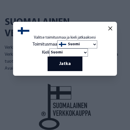
SUOMALAINEN
VERKKOKAUPPA
Valitse toimitusmaa ja kieli jatkaaksesi
Toimitusmaa
Verkkokaupallemme on myönnetty Avainlippu-merkki.
Kieli
Verkkokauppaa pitää yllä suomalainen yritys, joka toimittaa
tuotteet Suomesta. Myös monilla tuotteillamme on
Jatka
Avainlippu-merkki.