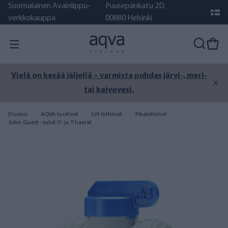
Suomalainen Avainlippu-
Puusepänkatu 2D,
verkkokauppa
00880 Helsinki
Vielä on kesää jäljellä – varmista puhdas järvi-, meri-
tai kaivovesi.
Etusivu
AQVA-tuotteet
LVI-liittimet
Pikaliittimet
John Guest -sulut: Y- ja T-haarat