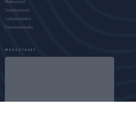
Maksutavat
Toimitustavat
Laskutustiedot
Peruutuslomake
MAKSUTAVAT