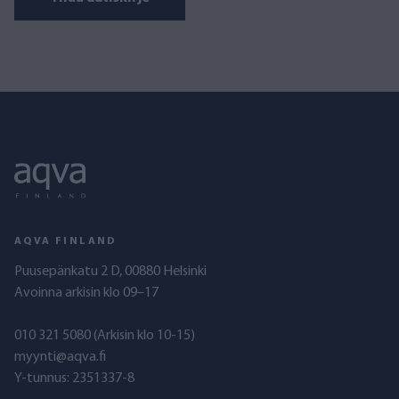
AQVA FINLAND
Puusepänkatu 2 D, 00880 Helsinki
Avoinna arkisin klo 09–17
010 321 5080
(Arkisin klo 10-15)
myynti@aqva.fi
Y-tunnus: 2351337-8