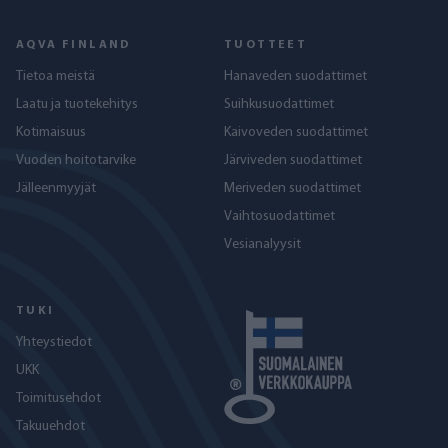
AQVA FINLAND
TUOTTEET
Tietoa meistä
Hanaveden suodattimet
Laatu ja tuotekehitys
Suihkusuodattimet
Kotimaisuus
Kaivoveden suodattimet
Vuoden hoitotarvike
Järviveden suodattimet
Jälleenmyyjät
Meriveden suodattimet
Vaihtosuodattimet
Vesianalyysit
TUKI
Yhteystiedot
UKK
Toimitusehdot
Takuuehdot